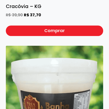
Cracóvia – KG
O
O
R$
39,90
R$
37,70
preço
preço
original
atual
Comprar
era:
é:
R$ 39,90.
R$ 37,70.